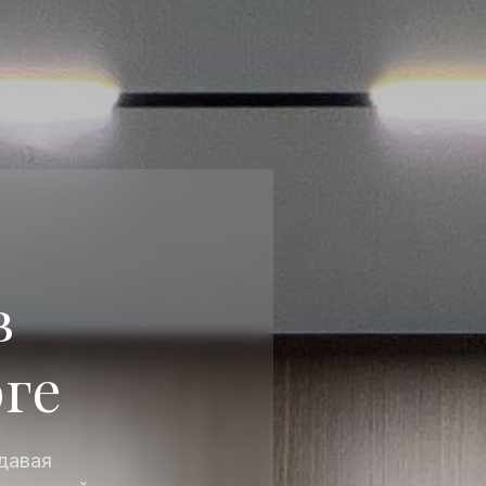
в
ге
давая