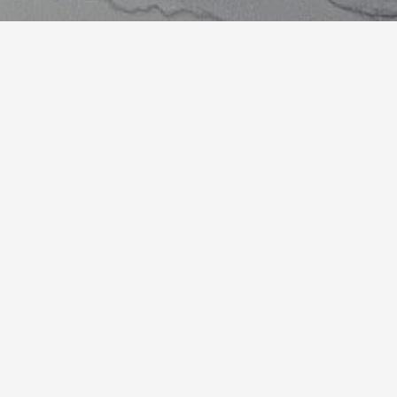
 укладываем плитку.
Планируем геометрию, подбираем
продумываем сложные узлы
и доводим результат
 финальной сдачи.
рные
Используем качественные
04
материалы
 —
Используем качественные
е, но
материалы, профессиональный
торые
инструмент и проверенные
ьтат
технологии, чтобы покрытие служило
добным в
долго и сохраняло внешний вид.