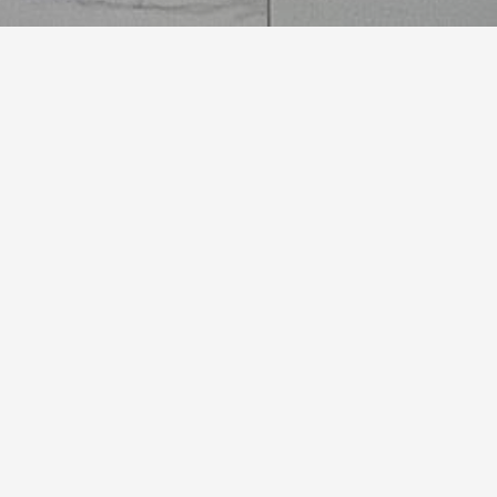
укладке
Мы не просто
материалы, 
до аккуратной
уем сложные
Находим неордина
03
ы
решения
сложные проекты, где
Не работаем по шаблону
сть, аккуратность и
предлагаем неординарны
ноформатный
практичные решения, ко
т, нестандартные узлы,
помогают сделать резул
ы, ниши, углы, запилы и
красивым, надёжным и у
имыкания.
эксплуатации.