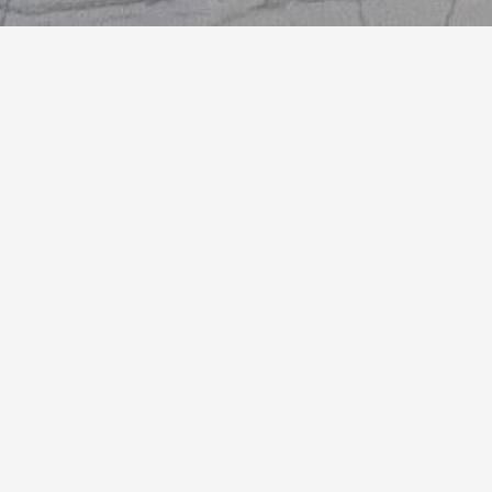
Преимущества работы с нами
Технологичный подход к 
керамогранита
Современный и технологичный
Реализ
01
02
подход к работе
проект
Проверяем основание, заранее
Берёмся за 
планируем раскладку, используем
важны точно
профессиональный инструмент и
опыт: круп
подбираем материалы под
керамограни
конкретный объект. Это помогает
душевые зон
добиться точной геометрии,
сложные пр
аккуратных швов и долговечного